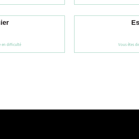
ier
Es
 en difficulté
Vous êtes dir