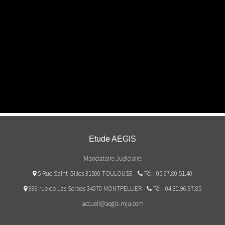
Etude AEGIS
Mandataire Judiciaire
5 Rue Saint Gilles 31500 TOULOUSE
-
Tél : 05.67.80.51.40
996 rue de Las Sorbes 34070 MONTPELLIER
-
Tél : 04.30.96.97.85
accueil@aegis-mja.com