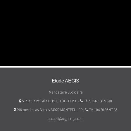
Etude AEGIS
Mandataire Judiciaire
5 Rue Saint Gilles 31500 TOULOUSE
-
Tél : 05.67.80.51.40
996 rue de Las Sorbes 34070 MONTPELLIER
-
Tél : 04.30.96.97.85
accueil@aegis-mja.com