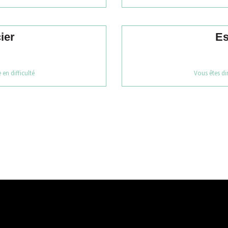
ier
Es
 en difficulté
Vous êtes dir