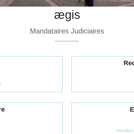
ægis
Mandataires Judiciaires
Re
e
re
E
Vous êtes s