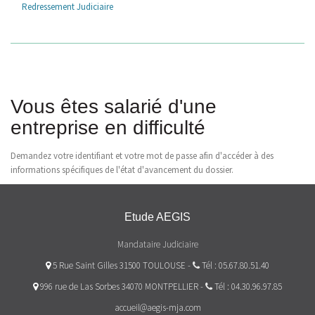
Redressement Judiciaire
Vous êtes salarié d'une
entreprise en difficulté
Demandez votre identifiant et votre mot de passe afin d'accéder à des
informations spécifiques de l'état d'avancement du dossier.
Etude AEGIS
Mandataire Judiciaire
5 Rue Saint Gilles 31500 TOULOUSE
-
Tél : 05.67.80.51.40
996 rue de Las Sorbes 34070 MONTPELLIER
-
Tél : 04.30.96.97.85
accueil@aegis-mja.com