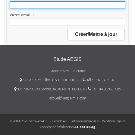
Votre email
Etude AEGIS
Mandataire Judiciaire
5 Rue Saint Gilles 31500 TOULOUSE
-
Tél : 05.67.80.51.40
996 rue de Las Sorbes 34070 MONTPELLIER
-
Tél : 04.30.96.97.85
accueil@aegis-mja.com
© 2008-2026 Gemweb 4.3.5
- L'étude AEGIS utilise
Gemarcur ©
-
Mentions légales
Conception/Réalisation
Atlantic Log