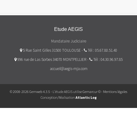
Etude AEGIS
Mandataire Judiciaire
5 Rue Saint Gilles 31500 TOULOUSE
-
Tél : 05.67.80.51.40
996 rue de Las Sorbes 34070 MONTPELLIER
-
Tél : 04.30.96.97.85
accueil@aegis-mja.com
© 2008-2026 Gemweb 4.3.5
- L'étude AEGIS utilise
Gemarcur ©
-
Mentions légales
Conception/Réalisation
Atlantic Log